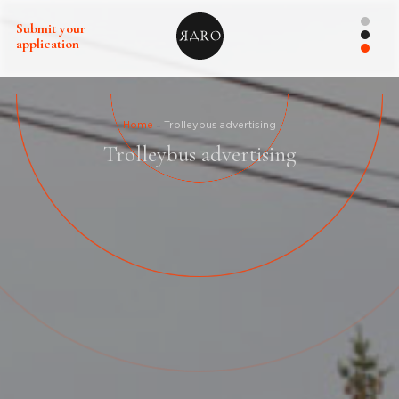
Submit your
application
Home
Trolleybus advertising
Trolleybus advertising