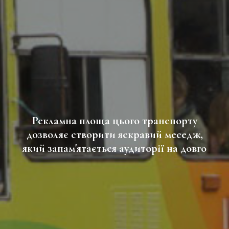
Рекламна площа цього транспорту
дозволяє створити яскравий меседж,
який запам'ятається аудиторії на довго