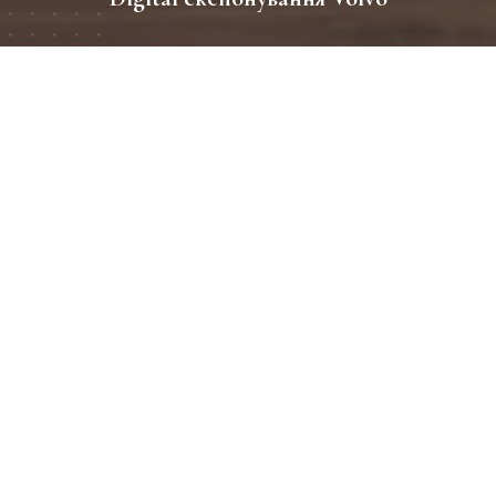
період
10/2019 - 11/2019
Географія
Київ, ТРЦ Рівер Молл
Розмір промо зони
20
Клієнт
VOLVO
Digital експонування авто в ТРЦ - новий ефективний
формат просування автомобільного бренду. Команда
ЯДRO розробила унікальне програмне забезпечення,
що сприяє максимальній взаємодії з потенційним
покупцем. Завдяки інтерактивній відео панелі,
розміщеній поруч з авто, покупці знайомляться з
комплектаціями і характеристиками представленої