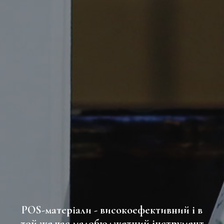
POS-матеріали - високоефективний і в
той же час малобюджетний інструмент