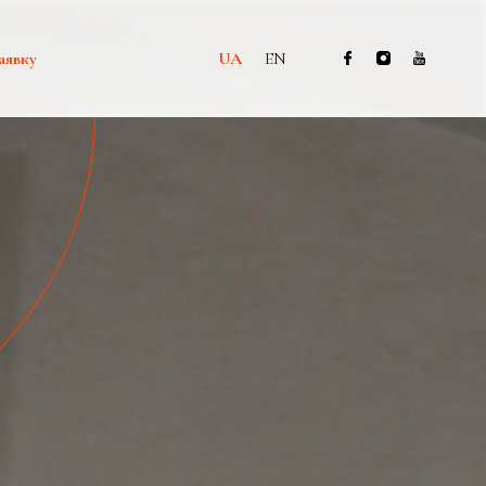
аявку
UA
EN