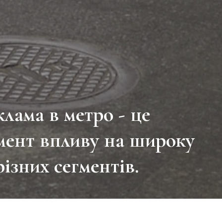
лама в метро - це
мент впливу на широку
ізних сегментів.