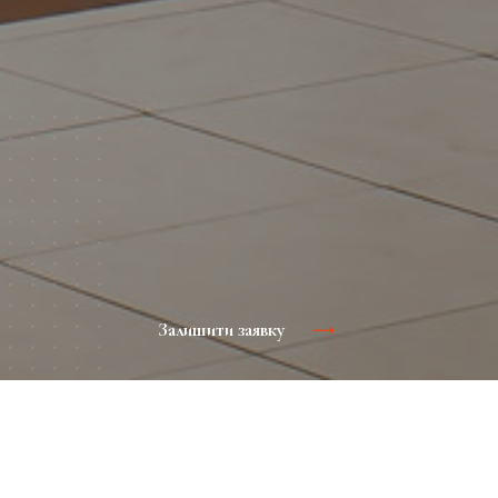
Залишити заявку
Ескалатори розміщені в самих ключових і людних
місцях торгового центру. Яскрава, оригінальна
реклама, розміщена в правильному місці, неминуче