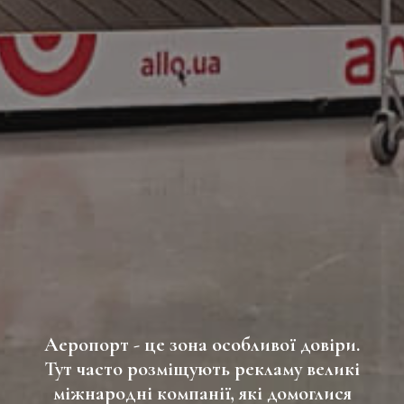
Аеропорт - це зона особливої ​​довіри.
Тут часто розміщують рекламу великі
міжнародні компанії, які домоглися