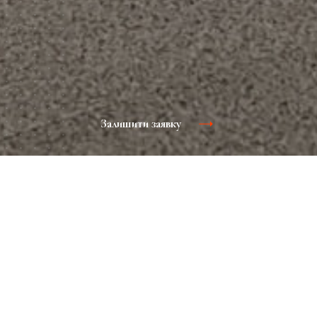
Залишити заявку
Реклама в аеропорту
Аеропорт - це не тільки масштабне простір для
розміщення рекламного контента, а й постійний потік
потенційних споживачів в будь-який час доби. Реклама в
аеропортах привертає активних людей середнього і
високого достатку, які відкриті до нових продуктів,
послуг і брендам. Пасажири, що зустрічають і
проводжають довго контактують з рекламою, при цьому
щільність рекламних матеріалів в таких місцях низька.
Основна маса людей приїжджає в аеропорт заздалегідь і,