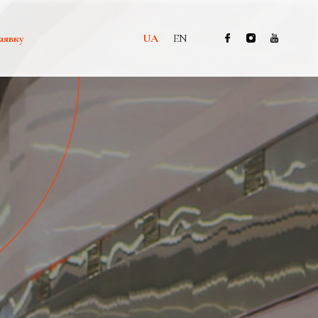
аявку
UA
EN