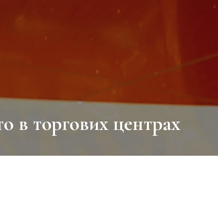
о в торгових центрах
ий рекламний інструмент здатний стимулюв