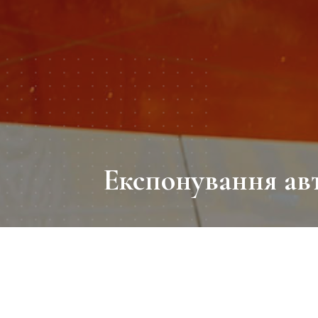
Експонування авт
Статистика показує, що так