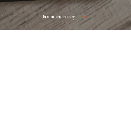
Залишити заявку
Бортовий журнал представляє собою видання, в якому
читач може знайти інформацію на найрізноманітніші теми.
Завдяки широкому поширенню на багатьох авіалініях, це
видання охоплює велику кількість споживачів.
Занудьгували в літаку пасажири з радістю вивчають вміст
журналу. Вигідна пропозиція обов'язково залишиться в
пам'яті у читача.
Розміщення реклами в Бізнес- і
VIP-залах