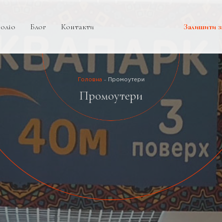
оліо
Блог
Контакти
Залишити з
Головна
Промоутери
Промоутери