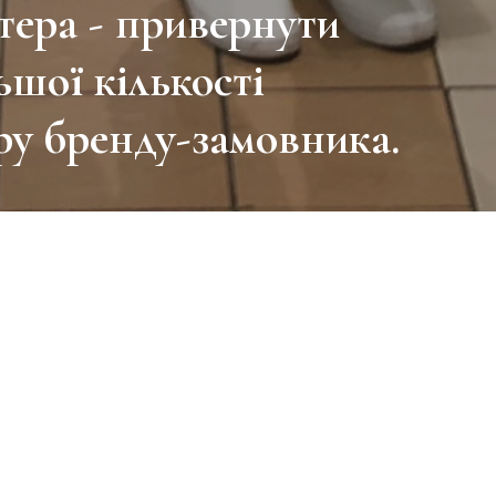
тера - привернути
ьшої кількості
ру бренду-замовника.
 повинна зацікавити кінцевого споживача 
ію бренду, налагодити контакт з покупцям