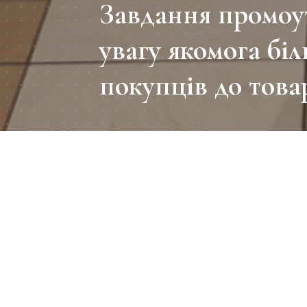
Завдання промоу
увагу якомога біл
покупців до това
Промоутер - це людина, яка
послугу, підвищити репутац