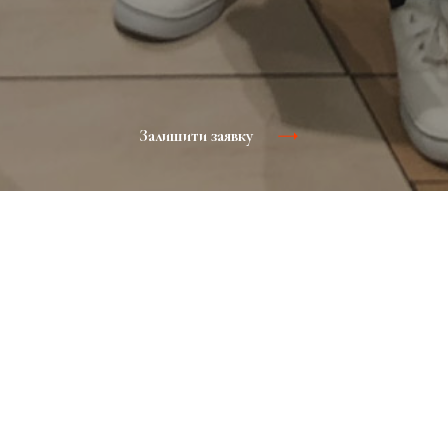
Залишити заявку
в рекламований товар або
и