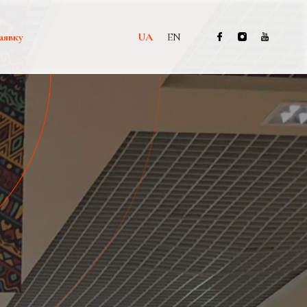
аявку
UA
EN