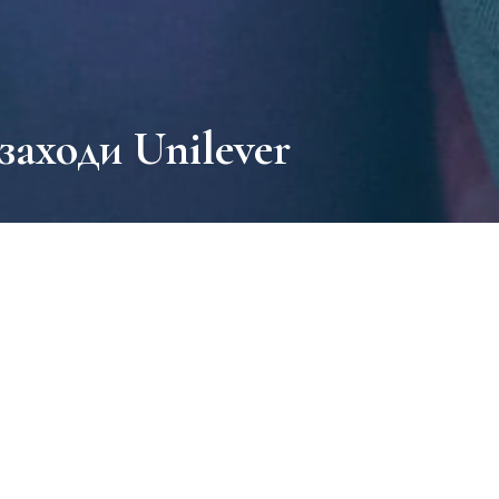
заходи Unilever
вят ТМ Чорний Жемчуг продовжує радувати своїх споживачів пр
ізували в різних містах України свято краси - справили бренд Вол
 чарівних хостес допомогли всім відвідувачам найбільших торго
ми, зробивши мей ап і зберігши враження на фото за допомогою