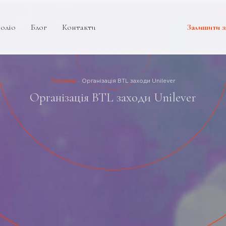
оліо
Блог
Контакти
Залишити з
Головна
Організація BTL заходи Unilever
Організація BTL заходи Unilever