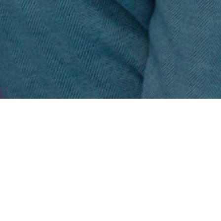
иємними подарунками - в цей
л, запросили візажистів і за
вих центрів відчути себе
 професійного фотографа.