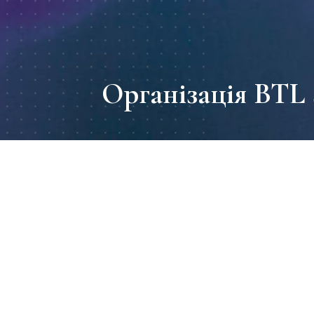
Організація BTL 
період
Напередодні с
раз ми орган
Декабрь 2018
допомогою
суперзірка
Географія
Київ, Львів, Дніпро,
Житомир
Розмір промо зони