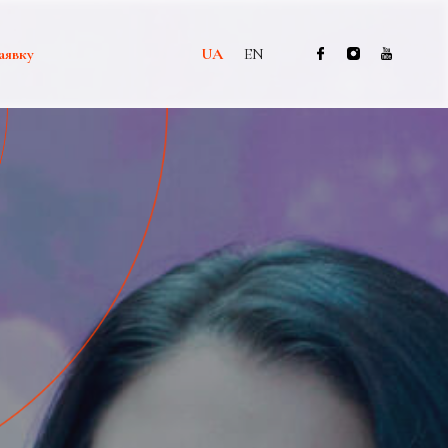
аявку
UA
EN