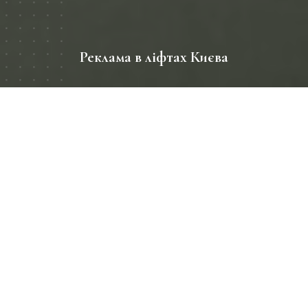
Реклама в ліфтах Києва
період
01.12.2025-01.02.2026
Географія
Київ, ЖК, Лівий берег
Розмір промо зони
-
Клієнт
РІЕЛ
Розміщення рекламних наліпок в ліфтах житлових