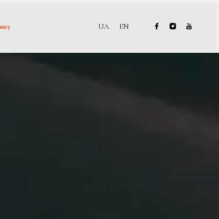
вку
UA
EN