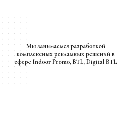
Мы занимаемся разработкой
комплексных рекламных решений в
сфере Indoor Promo, BTL, Digital BTL
Основная цель рекламного агентства ЯДRО –
реализовать рекламный проект предельно удобным и
быстрым для вас способом. Нам доверяют, нас
рекомендуют деловым партнерам.
В арсенале нашей компании такие инструменты как