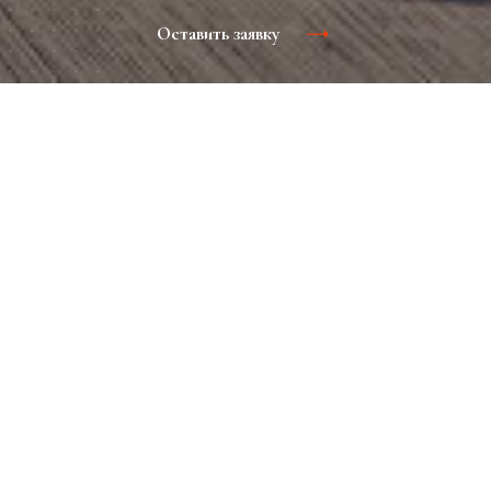
Оставить заявку
Плюс такого маркетинга в узкой направленности с
максимальным числом целевой аудитории. Он
эффективен как для раскрутки новых брендов, так и для
продвижения уже известных на рынке.BTL-мероприятия
направлены на повышение продаж здесь и сейчас.
Реклама в бортжурналах
Контакты