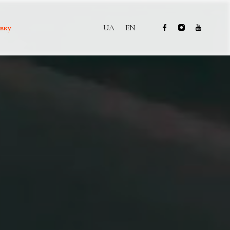
вку
UA
EN