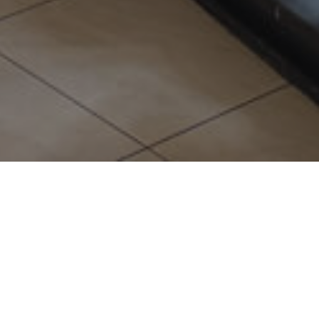
рией прямо в торговом
 панелях ТРЦ в нескольких
помогают посетителям
итель, поскольку неизбежно