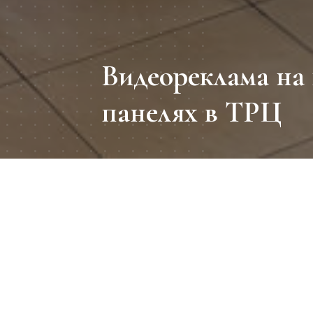
Видеореклама на
панелях в ТРЦ
Период
Видеоре
пространст
08.07-31.08.2025
География
Эти па
Киев: Dream Yellow,
ориентироват
Mandarin Plaza, Sky mall,
Retroville, Lavina, Комод, Art