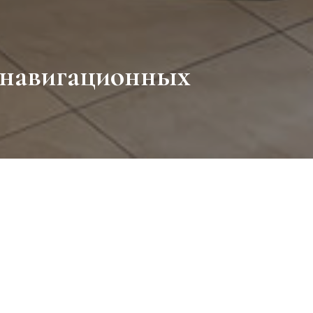
 навигационных
клама в ТРЦ — это эффективный способ коммуникации с аудито
ве. Для Ощадбанка мы разместили видеоролик на навигационных
городах Украины.
нели расположены в проходных зонах, возле лифтов, входов и 
ься внутри ТРЦ — при этом они отлично работают как медианос
привлекают взгляд.