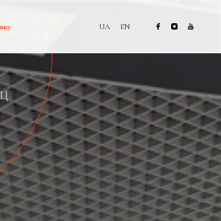
вку
UA
EN
РЦ