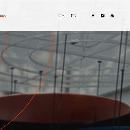
вку
UA
EN