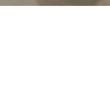
Период
октябрь 2018
География
Киев , Lavina mall
Размер промо зоны
6
Клиент
Huawei
Нет предела креативу - это про Huawei. Чтобы фанаты
могли протестировать и оценить преимущества и
красоту новых моделей смартфонов прямо посреди
Lavina Mall
мы разместили 4-стороннюю селфи зону с сияющей
звездой по центру и разными фонами для фото. Без
внимания не остался никто, ведь кроме неординарных