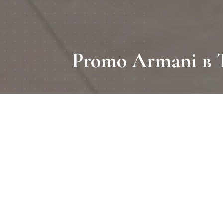
Promo Armani в
Период
Armani продо
авторизац
апрель 2019
География
Киев , Lavina mall
Размер промо зоны
2