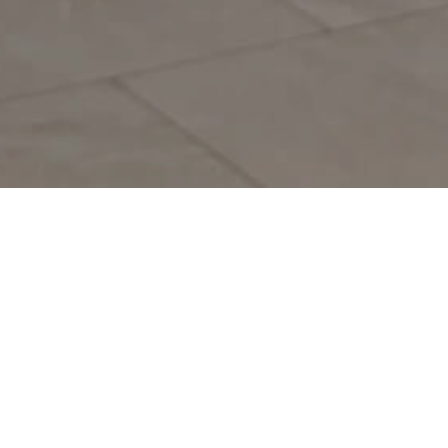
да в очередной раз занялась
ю территорию ТРЦ Лавина