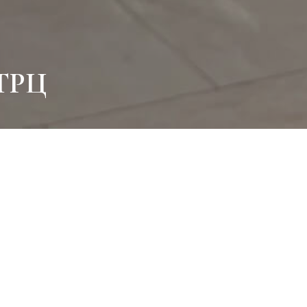
 ТРЦ
лжает радовать своих фанатов новыми ароматами. А наша коман
ией промо зоны с Райаном Рейнольдсом и помогла заполнить вс
шлейфом нового парфюма.