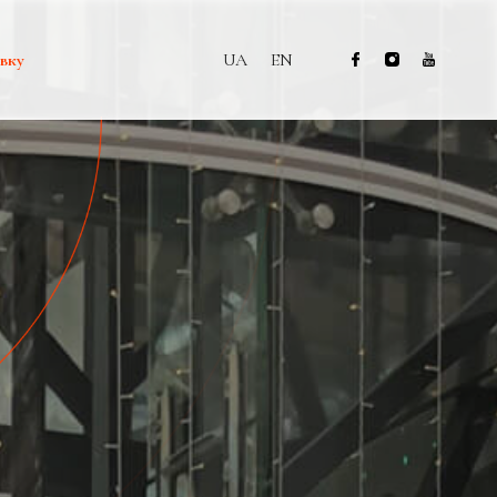
вку
UA
EN